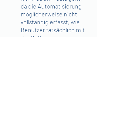
da die Automatisierung 
möglicherweise nicht 
vollständig erfasst, wie 
Benutzer tatsächlich mit 
der Software 
interagieren. 
Aufsicht: Die 
Gesamtkontrolle bleibt 
weiterhin die Aufgabe 
eines Menschen, was sich 
unserer Meinung nach 
niemals ändern wird.
Fazit
Der weltweite „Bluescreen“-
Ausfall ist eine deutliche 
Erinnerung an die 