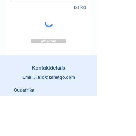
0/1000
Absenden
Kontaktdetails
Email:
info@zamaqo.com
Südafrika
14 Rembrandt Road, Somerset West,
Telefon +27 (0) 87 550 1748
Schweiz
Sinserstrasse 67, CH-6330 Cham,
Telefon +41 (0) 79 401 9193